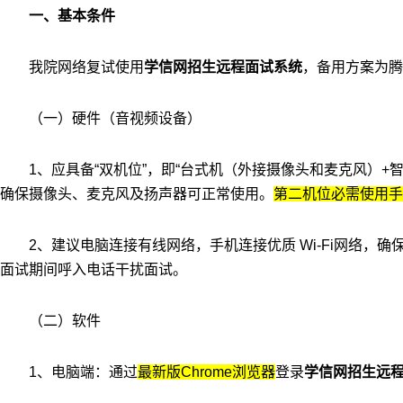
一、基本条件
我院网络复试使用
学信网招生远程面试系统
，备用方案为腾
（一）硬件（音视频设备）
1
、应具备“双机位”，即“台式机（外接摄像头和麦克风）
+
智
确保摄像头、麦克风及扬声器可正常使用。
第二机位必需使用手
2
、建议电脑连接有线网络，手机连接优质
Wi-Fi
网络，确
面试期间呼入电话干扰面试。
（二）软件
1
、电脑端：通过
最新版
Chrome
浏览器
登录
学信网招生远