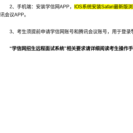
2
、手机端：安装学信网
APP
，
IOS
系统安装
Safari
最新版浏
讯会议
APP
。
3
、考生须提前申请学信网账号和腾讯会议账号，用于登录
“学信网招生远程面试系统”相关要求请详细阅读考生操作