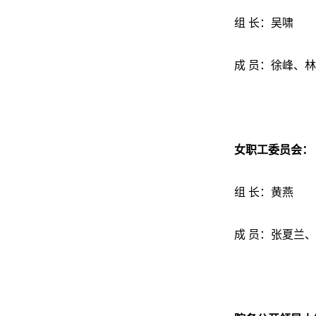
组 长：吴啸
成 员：徐峰、
女职工委员会：
组 长：黄燕
成 员：张夏兰