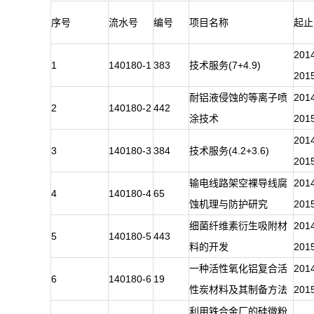
序号
流水号
编号
项目名称
起止
201
1
140180-1
383
技术服务(7+4.9)
201
耐铝液侵蚀的等离子喷
201
2
140180-2
442
涂技术
201
201
3
140180-3
384
技术服务(4.2+3.6)
201
输电线路架空裸导线腐
201
4
140180-4
65
蚀机理与防护研究
201
细菌纤维素衍生吸附材
201
5
140180-5
443
料的开发
201
一种活性氧化铝复合活
201
6
140180-6
19
性炭材料及其制备方法
201
利用铁合金厂的硅微粉