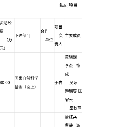
纵向项目
资助经
项目
费
合作
下达部门
负
主要成员
（万
单位
责人
元）
黄晓巍
李杰 符
成
国家自然科学
80.00
于岩
吴琼
基金（面上）
游瑞容 陈
霏云
巫秋萍
詹红兵
曹静 游