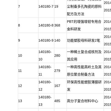
201
7
140180-7
19
尘制备多孔陶瓷的原料
201
配方及方法
PBT的增强增韧专用合
201
8
140180-8
368
金料研发
201
201
9
140180-9
140
功能塑胶母料研发2笔
201
140180-
一种稀土复合成核剂及
201
10
280
10
其应用
201
140180-
一种高性能高岭土及其
201
11
279
11
原位聚合制备方法
201
140180-
环保高性能塑胶薄膜研
201
12
167
12
发
201
140180-
201
13
485
高分子复合材料中心
13
201