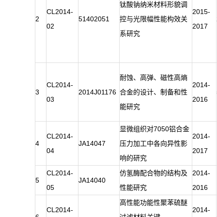
钛酸钠纳米材料形貌调
CL2014-
2015-
2
51402051
控与光限幅性能构效关
02
2017
系研究
耐蚀、高弹、磁性高熵
CL2014-
2014-
3
2014J01176
合金的设计、制备和性
03
2016
能研究
显微组织对7050铝合金
CL2014-
2014-
4
JA14047
压力加工中各向异性影
04
2017
响的研究
CL2014-
仿氢酶配合物的结构及
2014-
5
JA14040
05
性能研究
2016
高性能功能性聚苯硫醚
CL2014-
2014-