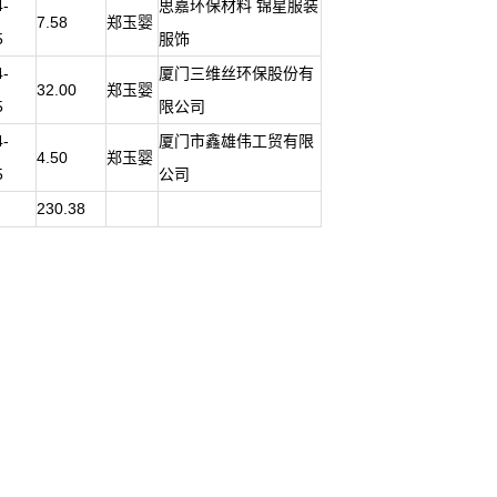
4-
思嘉环保材料 锦星服装
7.58
郑玉婴
5
服饰
4-
厦门三维丝环保股份有
32.00
郑玉婴
5
限公司
4-
厦门市鑫雄伟工贸有限
4.50
郑玉婴
5
公司
230.38