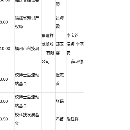
50.00
福建省经信委
婴
福建省知识产
吕海
8.00
权局
霞
福建祥
李宝铭
龙塑胶
郑玉
温娜 李基
10.00
福州市科技局
有限
婴
安
公司
薛理德
校博士后流动
崔志
3.00
站基金
香
校博士后流动
3.00
张磊
站基金
校科技发展基
3.50
冯苗
詹红兵
金