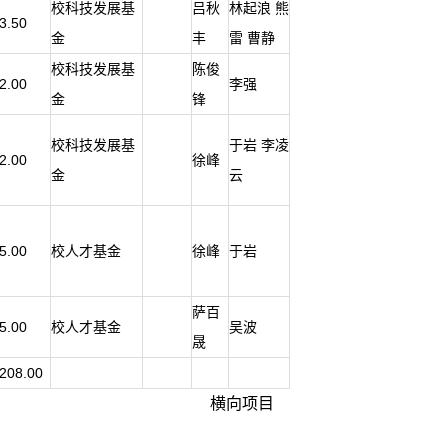
校科技发展基
吕秋
林起浪 熊
3.50
金
丰
雷 曹静
校科技发展基
陈俊
2.00
李强
金
锋
校科技发展基
于岩 李凌
2.00
徐峰
金
云
5.00
校人才基金
徐峰
于岩
萨百
5.00
校人才基金
吴波
晟
208.00
横向项目