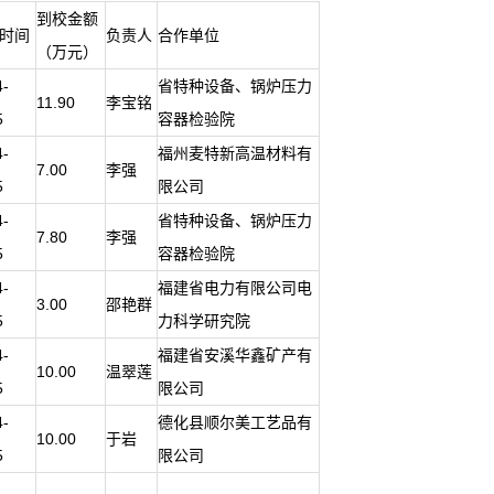
到校金额
时间
负责人
合作单位
（万元）
4-
省特种设备、锅炉压力
11.90
李宝铭
5
容器检验院
4-
福州麦特新高温材料有
7.00
李强
5
限公司
4-
省特种设备、锅炉压力
7.80
李强
5
容器检验院
4-
福建省电力有限公司电
3.00
邵艳群
5
力科学研究院
4-
福建省安溪华鑫矿产有
10.00
温翠莲
5
限公司
4-
德化县顺尔美工艺品有
10.00
于岩
5
限公司