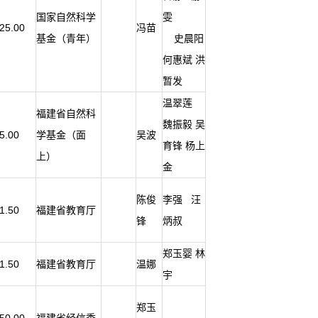
国家自然科学
雯
25.00
冯苗
基金（青年）
史晨阳
何惠斌 洪
暂发
温翠莲
福建省自然科
魏振毅 吴
5.00
学基金（面
吴波
育锋 杨上
上）
金
陈俊
李强 汪
1.50
福建省教育厅
锋
炳叔
郑玉婴 林
1.50
福建省教育厅
温娜
宇
郑玉