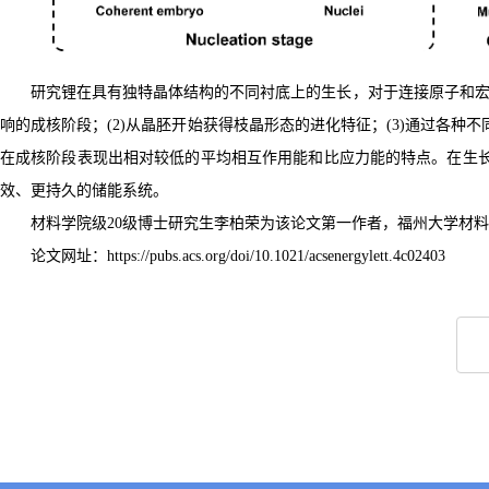
研究锂在具有独特晶体结构的不同衬底上的生长，对于连接原子和
响的成核阶段；
(2)
从晶胚开始获得枝晶形态的进化特征；
(3)
通过各种不
在成核阶段表现出相对较低的平均相互作用能和比应力能的特点。在生
效、更持久的储能系统。
材料学院级
20
级博士研究生李柏荣为该论文第一作者，福州大学材料
论文网址：
https://pubs.acs.org/doi/10.1021/acsenergylett.4c02403