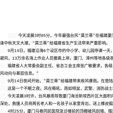
今天凌晨3时05分，今年最强台风“莫兰蒂”在福建厦门
逢中秋天文大潮，“莫兰蒂”给福建省生产生活带来严重影响。
9月14日，福建沿海6个设区市的中小学、幼儿园停课一天，闽
避风，13万余名海上作业人员撤离上岸。厦门、漳州等地各级
福建省人大常委会副主任、省总工会主席张广敏要求，各级工
风动向与基层信息。”
9月14日夜间开始，“莫兰蒂”给福建带来疾风骤雨。在登陆
这是一个不眠之夜。风在嘶吼，雨如倾盆，武警、消防战士和
今天凌晨3时许，台风暴雨导致厦门海沧新垵西片区大面积内
深处，救援人员将两名老人和一名孩子从家里背出，送上橡皮艇
4时25分，厦门马巷同民医院急诊楼前的顶棚被风刮塌，塌落