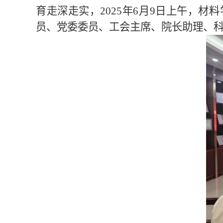
育走深走实，2025年
6
月
9
日
上
午，
材料
员、
党委委员、工会主席、院长助理、