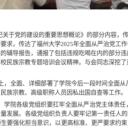
记关于党的建设的重要思想概论》的部分内容，
作要求
，
传达了福州大学
2025年全面从严治党
读
的
辅导报告
，
通报了
包括违规吃喝在内的
部分违
学校民族宗教专题培训会议精神。与会同志
深挖
了
上，全面、详细部署了学院
今后一段时间
全面从
、
民族宗教、高级职称人员因私出国自查
等工作。
，学院各级党组织要扛牢全面从严治党主体责任
质量发展。
各级党组织负责人
要牢记第一责任人的
师生
要强化担当意识，以更高标准、更严要求约束