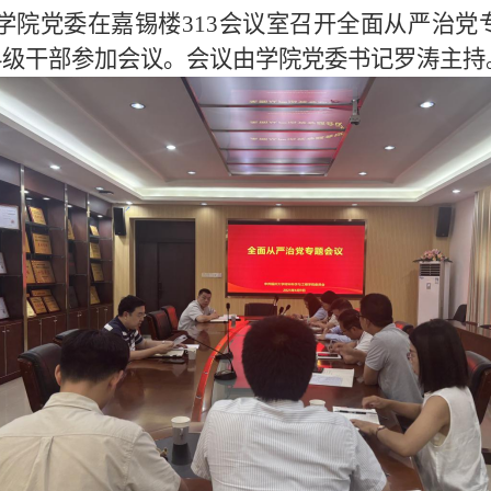
学院党委
在嘉锡楼
313会议室
召开全面从严治党
科级干部参加会议。会议由学院党委书记
罗涛
主持