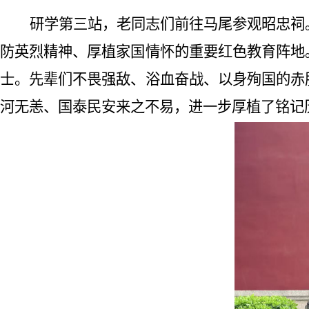
研学第三站，老同志们前往马尾参观昭忠祠
防英烈精神、厚植家国情怀的重要红色教育阵地
士。先辈们不畏强敌、浴血奋战、以身殉国的赤
河无恙、国泰民安来之不易，进一步厚植了铭记