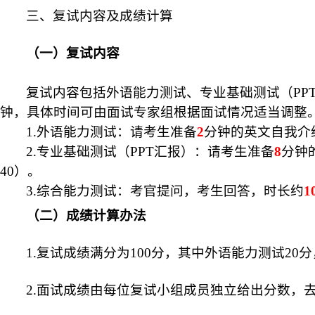
三、复试内容及成绩计算
（一）复试内容
复试内容包括
外语能力测试、专业基础测试（
PP
钟，具体时间可由面试专家组根据面试情况适当调整
1.
外语能力测试
：请考生准备
2
分钟的英文自我介
2.
专业基础测试（
PPT汇报）
：请考生准备
8
分钟
40）。
3
.
综合
能力
测试
：考官提问
，考生回答，时长约
1
（二）成绩计算办法
1.复试成绩满分为100分，其中外语能力测试
20
分
2.面试成绩由每位复试小组成员独立给出分数，