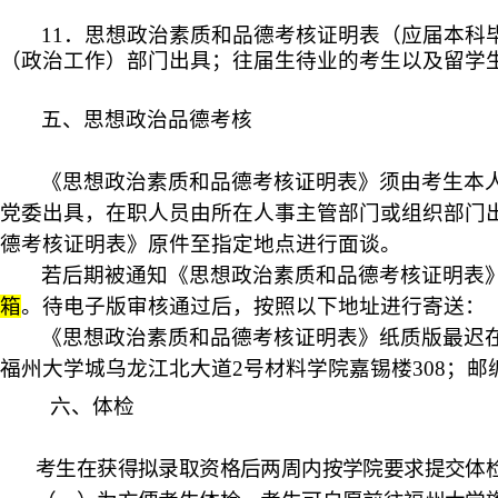
11．思想政治素质和品德考核证明表（应届本
（政治工作）部门出具；往届生待业的考生以及留学
五、思想政治品德考核
《思想
政治素质和品德考核证明表
》须由考生本
党委出具，在职人员由所在人事主管部门或组织部门
德考核证明表》
原件至指定地点进行面谈
。
若后期被
通知《思想政治素质和品德考核证明表
箱
。待电子版审核通过后，按照以下地址进行寄送：
《思想政治素质和品德考核证明表》
纸质版
最迟
福州大学城乌龙江北大道2号
材料学院嘉锡楼
308
；邮
六、体检
考生在获得拟录取资格后两周内按学院要求提交体