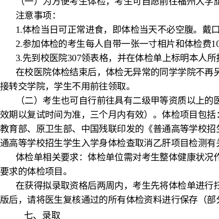
（一）
为方便考生体检，
考生可
自愿前往福州大学
注意事项：
1
.体检
当
日可正常进食，即体检当天不必空腹。
戴
2
.参加体检的考生每人自带一张一寸相片和体检费1
3
.
先到校医院
307领表格，
并在体检单上标明本人所
在校医院体检结束后，体检无异常的同学学院不再
接转交学院，学生不用前往领取。
（二）考生也可自行前往具有二级甲等资质以上的
效期以复试时间为准，三个月内有效）。体检项目包括
教育部、原卫生部、中国残联印发的《普通高等学校招
通高等学校招生学生入学身体检查取消乙肝项目检测有关
体检单相关要求：体检单位需对考生整体健康状况
要求的体检项目。
在获得拟录取资格后两周内，考生先将体检单进行
版后，请将医生复核通过的所有体检资料进行保存（部
七、
录取