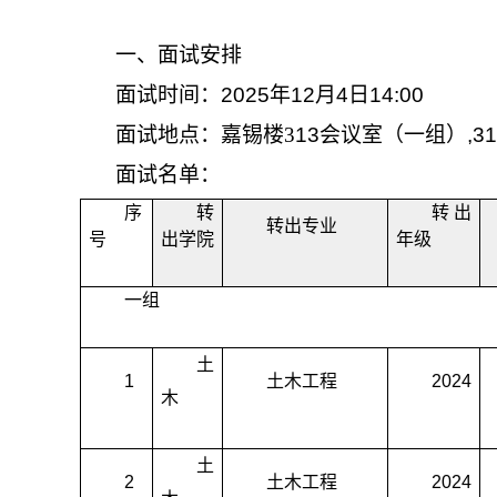
一、面试安排
面试时间：
20
2
5
年
1
2
月
4
日
14
:
00
面试地点：
嘉锡楼
3
13
会议室
（
一组
）
,
面试名单：
序
转
转出
转出专业
号
出学院
年级
一组
土
1
土木工程
2024
木
土
2
土木工程
2024