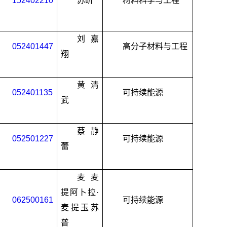
152402210
苏昕
材料科学与工程
刘嘉
052401447
高分子材料与工程
翔
黄清
052401135
可持续能源
武
蔡静
052501227
可持续能源
蕾
麦麦
提阿卜拉
·
062500161
可持续能源
麦提玉苏
普