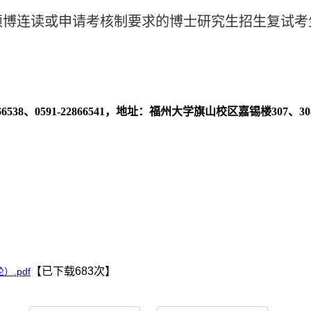
硕博连读或申请
考核制
要求的博士研究生招生复试考
538、0
591-
22866541，地址：福州大学旗山校区嘉锡楼307、30
【已下载
683
次】
.pdf