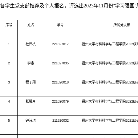
各学生党支部
推荐
及个人报名
，
评选出
2023
年
11
月份
“学习强国”
序号
姓名
学号
所属党支部
1
杜泽杭
221827017
福州大学材料科学与工程学院
2022
级
2
李素
221827035
福州大学材料科学与工程学院
2022
级
3
程子翔
221820018
福州大学材料科学与工程学院
2022
级
4
张馨月
221820079
福州大学材料科学与工程学院
2022
级
5
钟诗琪
211820032
福州大学材料科学与工程学院
2021
级