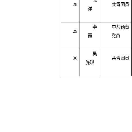
张
28
共青团员
洋
李
中共预备
29
霞
党员
吴
30
共青团员
施琪