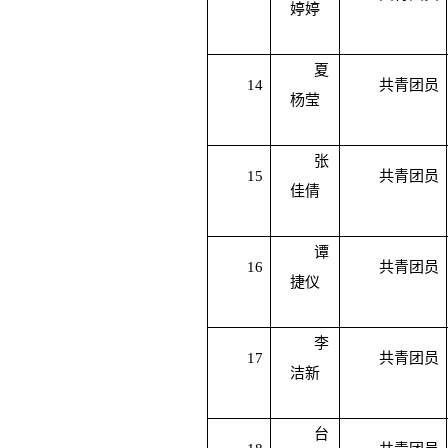
婷婷
夏
14
共青团员
杨莹
张
15
共青团员
佳倩
谭
16
共青团员
捷仪
李
17
共青团员
洁新
台