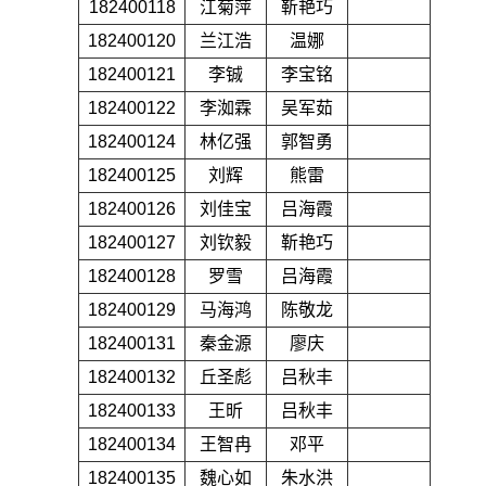
182400118
江菊萍
靳艳巧
182400120
兰江浩
温娜
182400121
李铖
李宝铭
182400122
李洳霖
吴军茹
182400124
林亿强
郭智勇
182400125
刘辉
熊雷
182400126
刘佳宝
吕海霞
182400127
刘钦毅
靳艳巧
182400128
罗雪
吕海霞
182400129
马海鸿
陈敬龙
182400131
秦金源
廖庆
182400132
丘圣彪
吕秋丰
182400133
王昕
吕秋丰
182400134
王智冉
邓平
182400135
魏心如
朱水洪