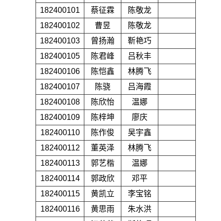
182400101
蔡征霖
陈敬龙
182400102
曹昱
陈敬龙
182400103
曾扬瀚
靳艳巧
182400105
陈君峰
吕秋丰
182400106
陈恺鑫
林腾飞
182400107
陈骁
吕海霞
182400108
陈欣怡
温娜
182400109
陈梓坤
廖庆
182400110
陈作俊
吴宇鑫
182400112
董英泽
林腾飞
182400113
郭艺楷
温娜
182400114
郭政欣
邓平
182400115
黄凯立
李宝铭
182400116
黄思雨
朱水洪