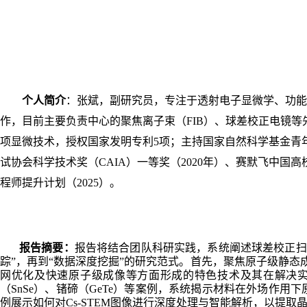
个人简介
：张斌，副研究员，专注于透射电子显微学、功能
作，目前主要负责
中心的
聚焦离子束（
FIB
）、球差校正电镜等
项显微技术，授权国家发明专利
5
项；主持国家自然科学基金青
试协会科学技术奖（
CAIA
）一等奖（
2020
年）、赛默飞中国高
程师提升计划（
2025
）。
报告摘要：
报告将结合团队科研实践，系统阐述球差校正扫
踪”，再到“数据深度挖掘”的研究范式。首先，聚焦原子级静
网优化及快速原子级成像等方面形成的特色技术及其在解决
（
SnSe
）、锗碲（
GeTe
）等案例，系统揭示材料在外场作用下
例展示如何对
Cs
-
STEM
图像进行深度处理与智能解析，以提取晶