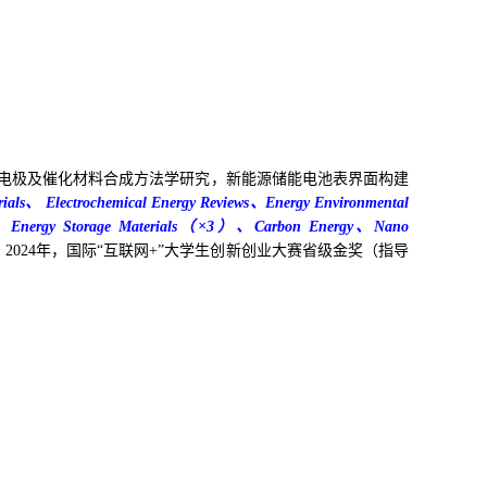
电极及
催化材料合成方法学研究，新能源储能电池表界面构建
ials
、
Electrochemical Energy Reviews
、
E
nergy
E
nvironmental
、
Energy Storage Materials
（
×
3
）
、
Carbon Energy
、
Nano
, 2024
年，国际
“
互联网
+”
大学生创新创业大赛省级金奖（指导