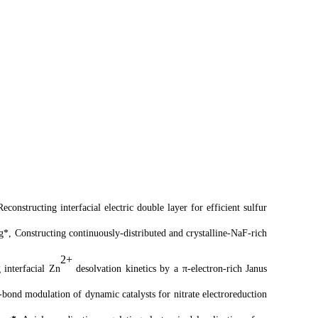
structing interfacial electric double layer for efficient sulfur
, Constructing continuously-distributed and crystalline-NaF-rich
2+
g
i
nterfacial Zn
d
esolvation
k
inetics by a π-
e
lectron-
r
ich Janus
n-bond modulation of dynamic
catalysts for nitrate electroreduction