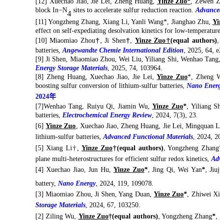
[12
]
Xuechao Jiao, Jie Lei, Zheng Huang,
Yinze Zuo*
, Zewen Z
block In−N
sites to
a
ccelerate
s
ulfur
r
eduction
r
eaction.
Advance
4
[11]
Yongzheng Zhang, Xiang Li, Yanli Wang
*
, Jianghao Zhu,
Yi
effect on self-expediating desolvation kinetics for low-temperatur
[
10
]
Miaomiao Zhou
†
, Ji Shen
†
,
Yinze Zuo†
(equal authors)
,
batteries,
Angewandte Chemie International Edition
,
2025, 64, 
[9]
Ji Shen, Miaomiao Zhou, Wei Liu, Yiliang Shi, Wenhao Tang,
Energy Storage Materials
,
2025, 74, 103964.
[8]
Zheng Huang, Xuechao Jiao, Jie Lei,
Yinze Zuo
*
, Zheng W
boosting sulfur conversion of lithium-sulfur batteries
,
Nano Ener
2024
年
[7]
Wenhao Tang, Ruiyu Qi, Jiamin Wu,
Yinze Zuo
*
, Yiliang S
b
atteries
,
Electrochem
ical
Energy Rev
iew
,
2024, 7(3), 23.
[6
]
Yinze Zuo
, Xuechao Jiao, Zheng Huang, Jie Lei, Mingquan Liu
lithium-sulfur batteries,
Advanced Functional Materials
, 2024, 
[5
]
Xiang Li†,
Yinze Zuo
†
(equal authors)
, Yongzheng Zhang
plane
multi-heterostructures for efficient sulfur redox kinetics,
Ad
[
4
]
Xuechao Jiao, Jun Hu,
Yinze Zuo
*
, Jing Qi, Wei Yan
*
, Jiu
battery,
Nano Energy
, 2024, 119, 109078.
[
3
]
Miaomiao Zhou, Ji Shen, Yang Duan,
Yinze Zuo
*
, Zhiwei X
Storage Materials
, 2024, 67, 103250.
[2] Ziling Wu,
Yinze Zuo
†
(equal authors)
, Yongzheng Zhang
*
,