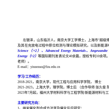
左银泽，
山东临沂人，南京大学
工学博士，上海市
“
超级
及其在充放电过程中原位检测
与
理论模拟研究，
以及
新能源
S
cience
（
×
2
）
、
Advanced Energy Materials
、
Angewandte 
Energy
（
×
2
）
等国际期刊发表论文
40
余篇
，
授权专利
10
余项
老师）。
E-mail
：
yinzezuo@fzu.edu.cn
学习
/工作
经历：
2018-2021
，南京大学，
现代工程与应用科学学院，
博士
2021-2023
，上海大学，理学院，博士后 （合作导师
:
张久俊 
2023
年
7
月起，福州大学材料
科学与工程
学院
/
新能源材料与工
主要研究方向：
1
、纳米催化剂合成方法学
及催化反应
研究；