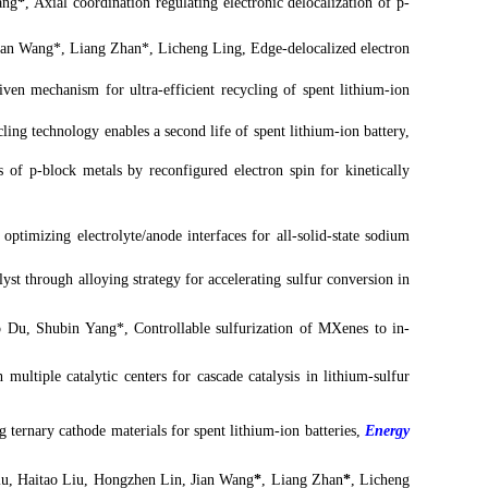
ang
*
,
Axial
c
oordination
r
egulating
e
lectronic
d
elocalization of p-
ian Wang
*
, Liang Zhan
*
, Licheng Ling
, Edge-delocalized electron
riven mechanism for ultra-efficient recycling of spent lithium-ion
cling
t
echnology
e
nables a
s
econd
l
ife of
s
pent
l
ithium-ion
b
attery
,
s of p-block metals by reconfigured electron spin for kinetically
d
o
ptimizing
e
lectrolyte/
a
node
i
nterfaces for
a
ll-
s
olid-
s
tate
s
odium
t through alloying strategy for accelerating sulfur conversion in
Du, Shubin Yang*, Controllable sulfurization of MXenes to in-
 multiple catalytic centers for cascade catalysis in lithium-sulfur
g ternary cathode materials for spent lithium-ion batteries,
Energy
u, Haitao Liu, Hongzhen Lin, Jian Wang
*
, Liang Zhan
*
, Licheng