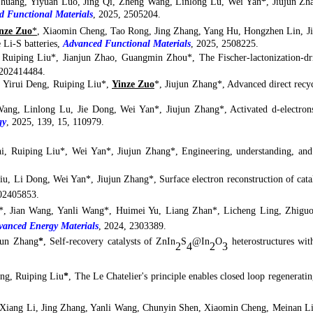
huang, Yiyuan Luo, Jing Qi, Zheng Wang, Linlong Lu, Wei Yan
*
, Jiujun Zh
d Functional Materials
,
2025
,
2505204
.
nze Zuo
*
, Xiaomin Cheng, Tao Rong, Jing Zhang, Yang Hu, Hongzhen Lin, J
e Li-S batteries,
Advanced Functional Materials
, 2025, 2508225.
 Ruiping Liu
*
, Jianjun Zhao, Guangmin Zhou
*
, The Fischer-lactonization-d
e202414484
.
 Yirui Deng, Ruiping Liu
*
,
Yinze Zuo
*
, Jiujun Zhang
*
,
Advanced
d
irect
r
ecy
ang, Linlong Lu, Jie Dong, Wei Yan
*
, Jiujun Zhang
*
,
Activated d-electron
gy
, 2025, 139, 15, 110979.
hi, Ruiping Liu*, Wei Yan
*,
Jiujun Zhang
*
,
Engineering,
u
nderstanding, an
, Li Dong, Wei Yan*, Jiujun Zhang*, Surface electron reconstruction of catalys
202405853.
*, Jian Wang, Yanli Wang*, Huimei Yu,
Liang Zhan*, Licheng Ling, Zhiguo 
vanced Energy Materials
, 2024, 2303389.
jun Zhang
*
, Self-recovery catalysts of ZnIn
S
@In
O
heterostructures with
2
4
2
3
ing, Ruiping Liu
*
, The Le Chatelier's principle enables closed loop regeneratin
 Xiang Li, Jing Zhang, Yanli Wang, Chunyin Shen, Xiaomin Cheng, Meinan Li