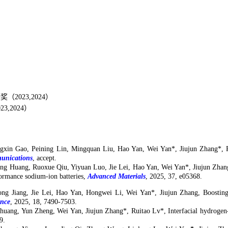
金奖（
2023
,2024
）
023,2024
）
xin Gao, Peining Lin, Mingquan Liu, Hao Yan, Wei Yan*, Jiujun Zhang*, Recon
unications
, accept.
ng Huang, Ruoxue Qiu, Yiyuan Luo, Jie Lei, Hao Yan, Wei Yan*, Jiujun Zhang*
ormance sodium-ion batteries,
Advanced Materials
, 2025, 37, e05368.
ng Jiang, Jie Lei, Hao Yan, Hongwei Li, Wei Yan*, Jiujun Zhang
,
Boostin
ence
, 2025,
18, 7490-7503
.
huang, Yun Zheng, Wei Yan, Jiujun Zhang*
,
Ruitao Lv*
,
Interfacial hydroge
9
.