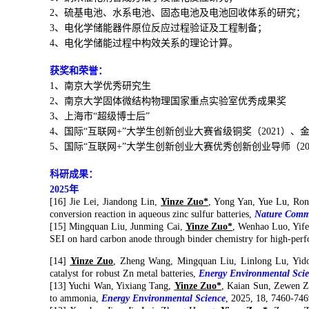
2
、硫基
电池、水系电池、固态电池及电池回收体系
的研究；
3
、电化学储能器件原位反应过程验证及工程制备；
4
、电化学储能过程中构效关系的理论计算。
获奖和荣誉：
1、
南京大学优秀研究生
2、
南京大学固体微结构物理国家重点实验室优秀成果奖
3、
上海市
“
超级博士后
”
4、
国际
“
互联网
+”
大学生创新创业大赛省级铜奖（
2021
）、
5、
国际
“
互联网
+”
大学生创新创业大赛
优秀创新创业导师（
2
科研成果：
2025
年
[16]
Jie Lei, Jiandong Lin,
Yinze Zuo*
, Yong Yan, Yue Lu, Rong
conversion reaction in aqueous zinc sulfur batteries,
Nature Comm
[15]
Mingquan Liu, Junming Cai,
Yinze Zuo*
, Wenhao Luo, Yife
SEI on hard carbon anode through binder chemistry for high-perf
[14]
Yinze Zuo
, Zheng Wang, Mingquan Liu, Linlong Lu, Yido
c
atalyst for
r
obust Zn
m
etal
b
atteries
,
Energy Environmental Sci
[13]
Yuchi Wan, Yixiang Tang,
Yinze Zuo*
, Kaian Sun,
Zewen Z
to ammonia
,
Energy Environmental Science
, 2025,
18, 7460-746