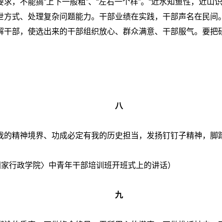
求，不能搞“上下一般粗”、“左右一个样”。“近水知鱼性，近山
方式、处理复杂问题能力。干部业绩在实践，干部声名在民间。要
解干部，使选出来的干部组织放心、群众满意、干部服气。要把
八
我的精神境界、功成必定有我的历史担当，发扬钉钉子精神，脚
校〈国家行政学院〉中青年干部培训班开班式上的讲话）
九