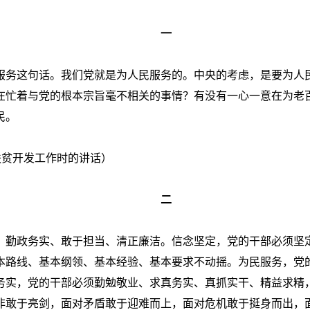
一
服务这句话。我们党就是为人民服务的。中央的考虑，是要为人
在忙着与党的根本宗旨毫不相关的事情？有没有一心一意在为老
民。
察扶贫开发工作时的讲话）
二
、勤政务实、敢于担当、清正廉洁。信念坚定，党的干部必须坚
本路线、基本纲领、基本经验、基本要求不动摇。为民服务，党
务实，党的干部必须勤勉敬业、求真务实、真抓实干、精益求精
非敢于亮剑，面对矛盾敢于迎难而上，面对危机敢于挺身而出，