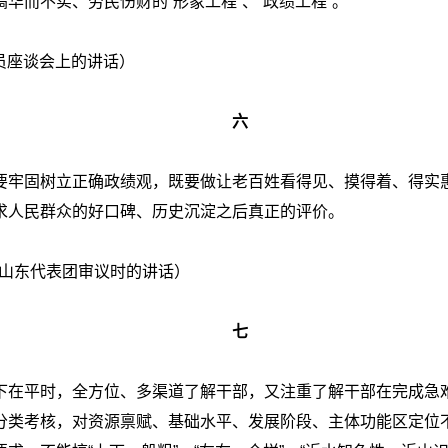
华而不实、劳民伤财的“形象工程”、“政绩工程”。
学员座谈会上的讲话）
六
要牢固树立正确政绩观，既要做让老百姓看得见、摸得着、得实
求人民群众的好口碑、历史沉淀之后真正的评价。
议山东代表团审议时的讲话）
七
下在平时，全方位、多渠道了解干部，又注重了解干部在完成急
分类考核，对资源禀赋、基础水平、发展阶段、主体功能区定位