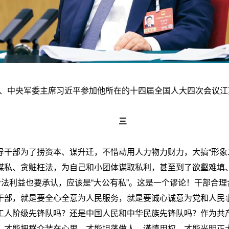
席、中央军委主席习近平参加他所在的十四届全国人大四次会议江苏
三
干部为了捞资本、谋升迁，不惜动用人力物力财力，大搞“形象工
谋私、贪赃枉法，为自己和小团体谋取私利，甚至到了欲壑难填、
合法利益也要承认，应该是“大公有私”。这是一个谬论！干部合
干部，就是要全心全意为人民服务，就是要诚心诚意为党和人民
工人阶级先锋队吗？还是中国人民和中华民族先锋队吗？作为共
，才能把群众装在心里，才能坦荡做人、谨慎用权，才能光明正